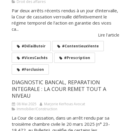
Droit des affaires
Par deux arrêts récents rendus à un jour d’intervalle,
la Cour de cassation verrouille définitivement le
régime temporel de l’action en garantie des vices
ca...
Lire l'article
#DélaiButoir
#ContentieuxVente
#VicesCachés
#Prescription
#Forclusion
DIAGNOSTIC BANCAL, REPARATION
INTEGRALE : LA COUR REMET TOUT A
NIVEAU
08 Mai 2025
Marjorie Kerhoas Avocat
Immobilier/Construction
La Cour de cassation, dans un arrêt rendu par sa
troisième chambre civile le 20 mars 2025 (n° 23-
18.472, au Bulletin), qualifie de certains les